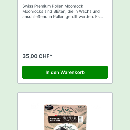
Swiss Premium Pollen Moonrock
Moonrocks sind Blüten, die in Wachs und
anschließend in Pollen gerollt werden. Es
handelt sich um starke Produkte, die für
einen sachkundigen Kundenkreis bestimmt
sind. Die Moonrocks sind ein Kraftpaket. Wir
empfehlen, sie gegen Ende des Tages zu
konsumieren, da sie eine sehr starke
Wirkung haben. Das aromatische Bouquet
dieser extrem harten und kleinen
35,00 CHF*
Kieselsteine ist erdig und sandig. Ihre Kraft
spiegelt sich auch in ihrem Duft wider.
Spezifikation: CBD: -65% THC: -0.2% Gr:
In den Warenkorb
5.0