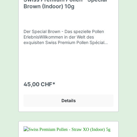
Brown (Indoor) 10g
Der Special Brown - Das spezielle Pollen
ErlebnisWillkommen in der Welt des
exquisiten Swiss Premium Pollen Spécial
Brown, dem stolzen Gewinner des 3. Platzes
bei der renommierten CannSwiss Cup für
den besten Hash! Dieser einzigartige Pollen
ist nicht umsonst als "Spécial" bekannt - er
ist wirklich etwas Besonderes und hat Swiss
Premium Pollen in der Gemeinschaft der
Harzliebhaber bekannt gemacht. Der
45,00 CHF*
Spécial Brown ist Ihr stolzes Aushängeschild
und wird auch dich begeistern!Seine dunkle
Farbe erinnert an vergangene Zeiten und
Details
sein Harz-reiches, aber dennoch bröckeliges
Erscheinungsbild macht ihn zu einem
wahrhaft aussergewöhnlichen
Produkt. Dieser Pollen unterscheidet sich
deutlich von herkömmlichen Sorten und hat
daher definitiv einen Ehrenplatz im Sortiment
verdient.Trotz seiner Stärke und