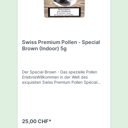
Swiss Premium Pollen - Special
Brown (Indoor) 5g
Der Special Brown - Das spezielle Pollen
ErlebnisWillkommen in der Welt des
exquisiten Swiss Premium Pollen Spécial
Brown, dem stolzen Gewinner des 3. Platzes
bei der renommierten CannSwiss Cup für
den besten Hash! Dieser einzigartige Pollen
ist nicht umsonst als "Spécial" bekannt - er
ist wirklich etwas Besonderes und hat Swiss
Premium Pollen in der Gemeinschaft der
Harzliebhaber bekannt gemacht. Der
25,00 CHF*
Spécial Brown ist Ihr stolzes Aushängeschild