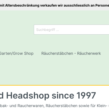
mit Altersbeschränkung verkaufen wir ausschliesslich an Person
Garten/Grow Shop
Räucherstäbchen - Räucherwerk
nd Headshop since 1997
hren
tenpapier/Papers
len
 Zubehör
te (Erde, Coco, Hydro,
Musik
tische Figuren
Trays, Schalen
Pre Rolled CBD Joints
Wasserpfeifentabak
Töpfe - Fluttische - W
lle)
s - Konische
a Köpfe
Trays
Untersetzer - Pflanz
abak- und Raucherwaren, Räucherstäbchen sowie für Klein-
ettenhülsen