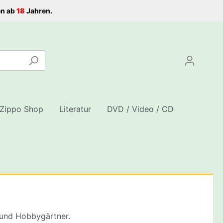
en ab
18
Jahren.
Zippo Shop
Literatur
DVD / Video / CD
assertanks
Grinder
CBD Samen
Shisha Kohle
Komplett-Sets Homeboxen
schale
Schnellzünder Kohle
Komplett-Sets Homebox
 und Hobbygärtner.