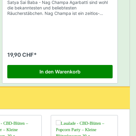
Satya Sai Baba - Nag Champa Agarbatti sind wohl
die bekanntesten und beliebtesten
Räucherstäbchen. Nag Champa ist ein zeitlos-
klassischer Duft, gewonnen aus der gefeierten
indischen Champakablume. Die goldgelben oder
weissen Blüten verströmen einen belebenden und
zugleich besänftigenden Duft, einen Duft der
Lebensfreude. Seit Jahrtausenden als Tempel- oder
Meditationsduft berühmt. Nag Champa ist ein
Duftstoff aus Indien. Einer der Hauptbestandteile ist
19,90 CHF*
Sandelholz, Hauptverwendungszweck sind
Räucherstäbchen. Nag Champa wird gerne zu
spirituellen und meditativen Anlässen verräuchert.
In den Warenkorb
Inhalt: 100gr