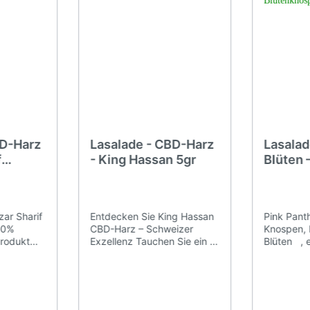
BD-Harz
Lasalade - CBD-Harz
Lasalad
f
- King Hassan 5gr
Blüten 
gr
– Klein
Blütenk
ar Sharif
Entdecken Sie King Hassan
Pink Panther kleine Knospen, Indoor-CBD-Blüten , eine Indica- Sorte mit fruchtigem und intensivem Profil , mit 24% CBD und <1% THC , ideal zum Genießen kleiner, kompakter , schmackhafter und sorgfältig ausgewählter Blüten. Indoor CBD-Blüten, kleine Knospen, Pink Panther – 24 % CBD, THC < 1 % Entdecken Sie Pink Panther Small Buds Indoor CBD-Blüten – eine Auswahl kleiner, kompakter Blüten einer Indica-dominanten Sorte, die für ihr intensives, fruchtiges und reichhaltiges Aroma geschätzt wird . Diese kleinen Blüten wurden für CBD-Liebhaber entwickelt, die eine optimale Balance aus Qualität, Geschmack und Größe suchen. Sie bieten ein reichhaltiges Sinneserlebnis mit ausgeprägten Aromen und einer angenehmen Textur. Mit einem CBD-Gehalt von 24 % und einem THC-Gehalt von unter 1 % richtet sich Pink Panther Small Buds sowohl an Kenner als auch an alle, die sorgfältig ausgewählte Blüten in einem handlicheren Format als den klassischen großen Buds genießen möchten. Ihre geringere Größe tut ihrer Attraktivität keinen Abbruch: Die Blüten sind kompakt, duftend und optisch ansprechend. Eine fruchtige, intensive und sorgfältig ausgewählte Indoor-Sorte Der Anbau in Innenräumen ermög
00%
CBD-Harz – Schweizer
Produkt
Exzellenz Tauchen Sie ein in
 die Welt
die Welt des hochwertigen
it
CBD mit unserem Premium-
iffprodukt
Harz King Hassan.
es
Hergestellt in der Schweiz,
er Schweiz
ist dieses Harz ideal für