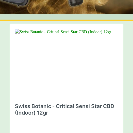
Lüftungsrohre/Schlä
pac - Cigarette Carriers
hts Interaction Agro E-Papillon
Schallgedämmte
asma Sulfour Lampe
Lüftungsschläuche
L Kompaktlampe
becher
Drehmaschinen
Rohrschalldämpfer
triumdampf Kompakt-Lampen
Alu Luftschlauch/Fle
ights
Befestigungszubehö
ELFBAR
tione - LED Lights
Luftbefeuchter
light LED
Nebler
matek LED
Verbindungselement
.G - Led Lights
haltgeräte
Elektroheizungen
l- und Ersatzteile
Co2
chaltuhr
Lüfter/Schallisolierte
S & P TD - SILENT
tmittel
Swiss Botanic - Critical Sensi Star CBD
Ruck - Ventilatoren
(Indoor) 12gr
uchtmittel MH (Wachstum)
Softbox
 Leuchtmittel
Carbon Active Ventil
arlampen CFL