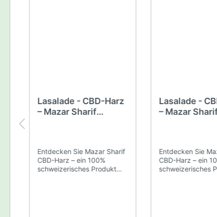
Lasalade - CBD-Harz
Lasalade - C
-
– Mazar Sharif
– Mazar Shari
r
Haschisch 5gr
Haschisch 15
Entdecken Sie Mazar Sharif
Entdecken Sie Maz
ng
CBD-Harz – ein 100%
CBD-Harz – ein 1
schweizerisches Produkt
schweizerisches 
n
Tauchen Sie ein in die Welt
Tauchen Sie ein in
nd
des CBD-Harzes mit
des CBD-Harzes m
um
unserem Flaggschiffprodukt
unserem Flaggsch
Mazar Sharif. Dieses
Mazar Sharif. Dies
hochwertige, in der Schweiz
hochwertige, in d