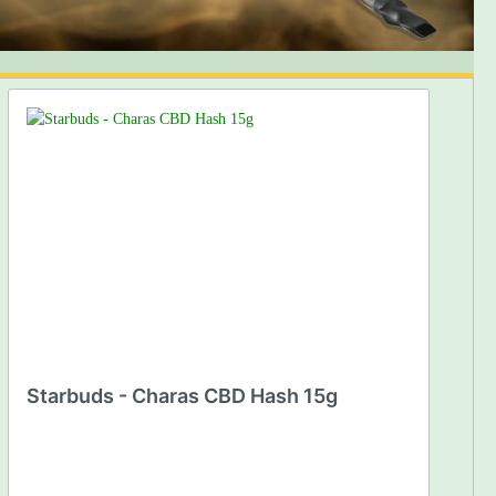
uche
Aerofarm
Nutriculture Hydrosysteme
/Multi-Ducts NFT
Zigarettenstopfmaschinen
Nutriculture - Basic Ebbe & Flut
xrohr
Nutriculture - Grow Tank
r
Nutriculture - Multi Duct
Glaswasserpfeifen
Nutriculture - X-Stream
G-SPOT - Bongs
Nutriculture - Flo Grow
Bongs 2,5mm Glas
Nutriculture - Zubehör
e
Bongs 3,5mm Glas
Grow Tool Systeme
Bongs 5mm Glas
IWS Bewässerungssystem
Panzerschliff 3.5mm
Panzerschliff 5.0mm
 Lüfter
ROOR - Bongs
Starbuds - Charas CBD Hash 15g
Serie Zumo 4.2 Orange
Serie Rot 3.2mm
Stündenglass
atoren