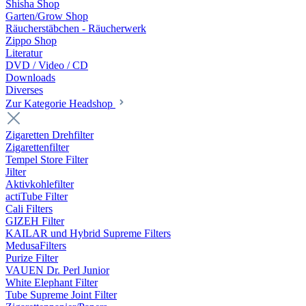
Shisha Shop
Garten/Grow Shop
Räucherstäbchen - Räucherwerk
Zippo Shop
Literatur
DVD / Video / CD
Downloads
Diverses
Zur Kategorie Headshop
Zigaretten Drehfilter
Zigarettenfilter
Tempel Store Filter
Jilter
Aktivkohlefilter
actiTube Filter
Cali Filters
GIZEH Filter
KAILAR und Hybrid Supreme Filters
MedusaFilters
Purize Filter
VAUEN Dr. Perl Junior
White Elephant Filter
Tube Supreme Joint Filter