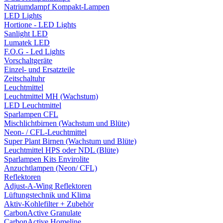
Natriumdampf Kompakt-Lampen
LED Lights
Hortione - LED Lights
Sanlight LED
Lumatek LED
F.O.G - Led Lights
Vorschaltgeräte
Einzel- und Ersatzteile
Zeitschaltuhr
Leuchtmittel
Leuchtmittel MH (Wachstum)
LED Leuchtmittel
Sparlampen CFL
Mischlichtbirnen (Wachstum und Blüte)
Neon- / CFL-Leuchtmittel
Super Plant Birnen (Wachstum und Blüte)
Leuchtmittel HPS oder NDL (Blüte)
Sparlampen Kits Envirolite
Anzuchtlampen (Neon/ CFL)
Reflektoren
Adjust-A-Wing Reflektoren
Lüftungstechnik und Klima
Aktiv-Kohlefilter + Zubehör
CarbonActive Granulate
CarbonActive Homeline