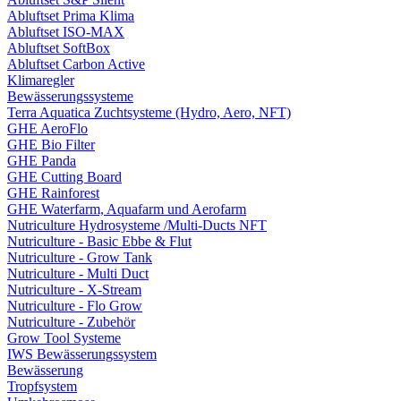
Abluftset Prima Klima
Abluftset ISO-MAX
Abluftset SoftBox
Abluftset Carbon Active
Klimaregler
Bewässerungssysteme
Terra Aquatica Zuchtsysteme (Hydro, Aero, NFT)
GHE AeroFlo
GHE Bio Filter
GHE Panda
GHE Cutting Board
GHE Rainforest
GHE Waterfarm, Aquafarm und Aerofarm
Nutriculture Hydrosysteme /Multi-Ducts NFT
Nutriculture - Basic Ebbe & Flut
Nutriculture - Grow Tank
Nutriculture - Multi Duct
Nutriculture - X-Stream
Nutriculture - Flo Grow
Nutriculture - Zubehör
Grow Tool Systeme
IWS Bewässerungssystem
Bewässerung
Tropfsystem