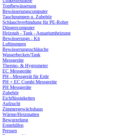
Umkehrosmose
Topfbewässerung
Bewässerungscomputer
Tauchpumpen u. Zubehör
Schlauchverbindung für PE-Rohre
Düngercomputer
Heizstab - Tank - Aquariumheizung
Bewässerungs - Kit
Luftpumpen
Bewässerungsschläuche
Wasserbecken/Tank
Messgeräte
Thermo- & Hygrometer
EC Messgeräte
PH - Messgerät für Erde
PH + EC Combi Messgeräte
PH Messgeräte
Zubehör
Eichflüssigkeiten
Aufzucht
Zimmergewächshaus
Wärme/Heizmatten
Bewurzelung
Erntehilfen
Pressen