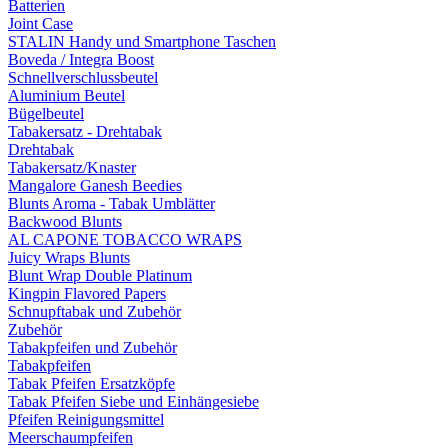
Batterien
Joint Case
STALIN Handy und Smartphone Taschen
Boveda / Integra Boost
Schnellverschlussbeutel
Aluminium Beutel
Bügelbeutel
Tabakersatz - Drehtabak
Drehtabak
Tabakersatz/Knaster
Mangalore Ganesh Beedies
Blunts Aroma - Tabak Umblätter
Backwood Blunts
AL CAPONE TOBACCO WRAPS
Juicy Wraps Blunts
Blunt Wrap Double Platinum
Kingpin Flavored Papers
Schnupftabak und Zubehör
Zubehör
Tabakpfeifen und Zubehör
Tabakpfeifen
Tabak Pfeifen Ersatzköpfe
Tabak Pfeifen Siebe und Einhängesiebe
Pfeifen Reinigungsmittel
Meerschaumpfeifen