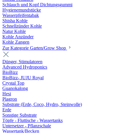
Schlauch und Kopf Dichtungsgummi
Hygienemundstücke
Wasserpfeifentabak
Shisha Kohle
Schnellzünder Kohle
Natur Kohle
Kohle Anzünder
Kohle Zangen
Zur Kategorie Garten/Grow Shop
Dünger, Stimulatoren
Advanced Hydroponics
BioBizz
BioBizz- JUJU Royal
Crystal Top
Guanokalong
Hesi
Plagron
Substrate (Erde, Coco, Hydro, Steinwolle)
Erde
Sonstige Substrate
Töpfe - Fluttische - Wassertanks
Untersetzer - Pflanzschale
Wassertank/Becken