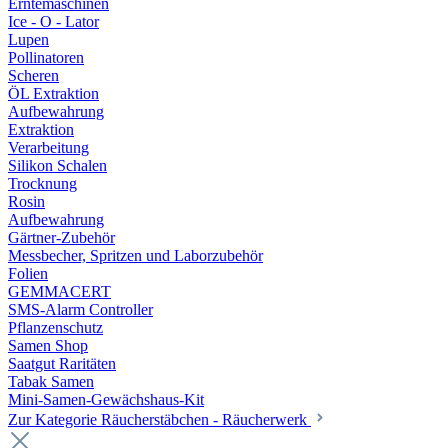
Erntemaschinen
Ice - O - Lator
Lupen
Pollinatoren
Scheren
ÖL Extraktion
Aufbewahrung
Extraktion
Verarbeitung
Silikon Schalen
Trocknung
Rosin
Aufbewahrung
Gärtner-Zubehör
Messbecher, Spritzen und Laborzubehör
Folien
GEMMACERT
SMS-Alarm Controller
Pflanzenschutz
Samen Shop
Saatgut Raritäten
Tabak Samen
Mini-Samen-Gewächshaus-Kit
Zur Kategorie Räucherstäbchen - Räucherwerk