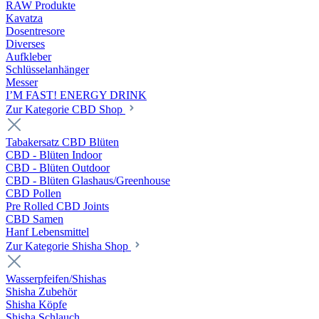
RAW Produkte
Kavatza
Dosentresore
Diverses
Aufkleber
Schlüsselanhänger
Messer
I’M FAST! ENERGY DRINK
Zur Kategorie CBD Shop
Tabakersatz CBD Blüten
CBD - Blüten Indoor
CBD - Blüten Outdoor
CBD - Blüten Glashaus/Greenhouse
CBD Pollen
Pre Rolled CBD Joints
CBD Samen
Hanf Lebensmittel
Zur Kategorie Shisha Shop
Wasserpfeifen/Shishas
Shisha Zubehör
Shisha Köpfe
Shisha Schlauch