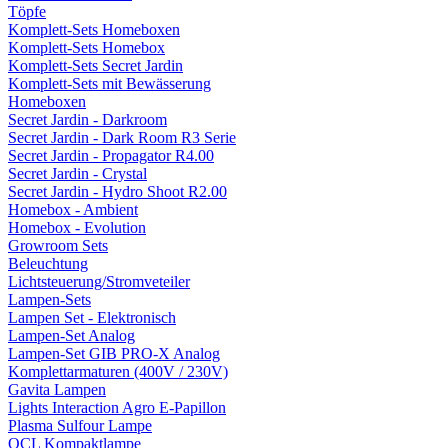
Töpfe
Komplett-Sets Homeboxen
Komplett-Sets Homebox
Komplett-Sets Secret Jardin
Komplett-Sets mit Bewässerung
Homeboxen
Secret Jardin - Darkroom
Secret Jardin - Dark Room R3 Serie
Secret Jardin - Propagator R4.00
Secret Jardin - Crystal
Secret Jardin - Hydro Shoot R2.00
Homebox - Ambient
Homebox - Evolution
Growroom Sets
Beleuchtung
Lichtsteuerung/Stromveteiler
Lampen-Sets
Lampen Set - Elektronisch
Lampen-Set Analog
Lampen-Set GIB PRO-X Analog
Komplettarmaturen (400V / 230V)
Gavita Lampen
Lights Interaction Agro E-Papillon
Plasma Sulfour Lampe
OCL Kompaktlampe