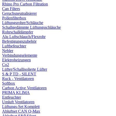
Rhino Pro Carbon Filtration
Can Filters
Geruchsneutralisierer
Pollenfilterbox
Lüftungsrohre/Schläuche
Schallgedämmte Lüftungsschläuche
Rohrschalldämpfer
Alu Luftschlauch/Flexrohr
Befestigungszubehör
Luftbefeuchter
Nebler
Verbindungselemente
Elektroheizungen
Co2
Lüfter/Schallisolierte Lüfter
S & P TD - SILENT
Ruck - Ventilatoren
Softbox
Carbon Active Ventilatoren
PRIMA KLIMA
Entfeuchter
Umluft Ventilatoren
Lüftungs-Set Komplett
Abluftset CAN Q-Max
Abluftset S&P Silent