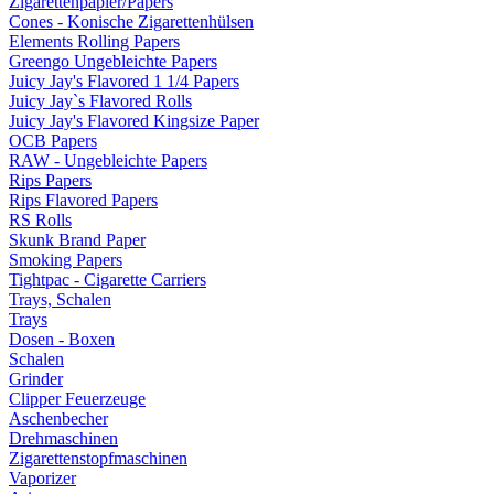
Zigarettenpapier/Papers
Cones - Konische Zigarettenhülsen
Elements Rolling Papers
Greengo Ungebleichte Papers
Juicy Jay's Flavored 1 1/4 Papers
Juicy Jay`s Flavored Rolls
Juicy Jay's Flavored Kingsize Paper
OCB Papers
RAW - Ungebleichte Papers
Rips Papers
Rips Flavored Papers
RS Rolls
Skunk Brand Paper
Smoking Papers
Tightpac - Cigarette Carriers
Trays, Schalen
Trays
Dosen - Boxen
Schalen
Grinder
Clipper Feuerzeuge
Aschenbecher
Drehmaschinen
Zigarettenstopfmaschinen
Vaporizer