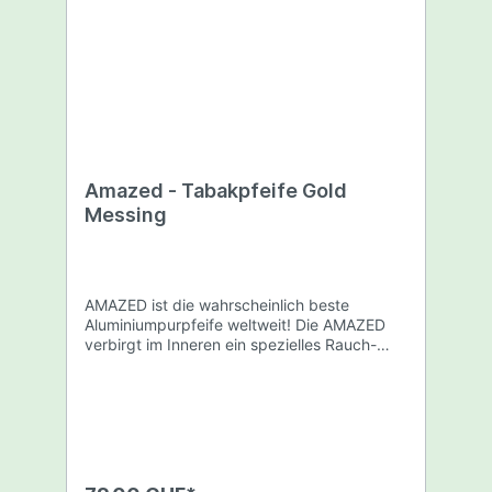
Amazed - Tabakpfeife Gold
Messing
AMAZED ist die wahrscheinlich beste
Aluminiumpurpfeife weltweit! Die AMAZED
verbirgt im Inneren ein spezielles Rauch-
und Kühlsystem. Dieses macht es möglich,
dass der Weg des Rauchs 32cm beträgt.
Dadurch werden große Mengen Teerstoffe
ausgefiltert und der Rauch abgekühlt.
Länge: 8,2cm Farbe: Gold Verpackt in
Kunststoffdose mit Hologramm Siegel.