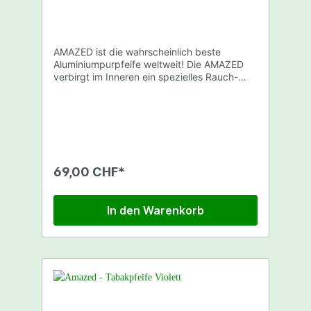
AMAZED ist die wahrscheinlich beste
Aluminiumpurpfeife weltweit! Die AMAZED
verbirgt im Inneren ein spezielles Rauch-
und Kühlsystem. Dieses macht es möglich,
dass der Weg des Rauchs 32cm beträgt.
Dadurch werden große Mengen Teerstoffe
ausgefiltert und der Rauch abgekühlt.
Länge: 8,2cm Farbe: Silber Verpackt in
Kunststoffdose mit Hologramm Siegel.
69,00 CHF*
In den Warenkorb