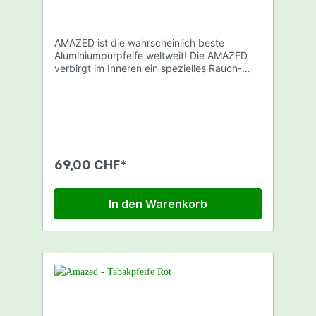
AMAZED ist die wahrscheinlich beste
Aluminiumpurpfeife weltweit! Die AMAZED
verbirgt im Inneren ein spezielles Rauch-
und Kühlsystem. Dieses macht es möglich,
dass der Weg des Rauchs 32cm beträgt.
Dadurch werden große Mengen Teerstoffe
ausgefiltert und der Rauch abgekühlt.
Länge: 8,2cm Farbe: Pink Verpackt in
Kunststoffdose mit Hologramm Siegel.
69,00 CHF*
In den Warenkorb