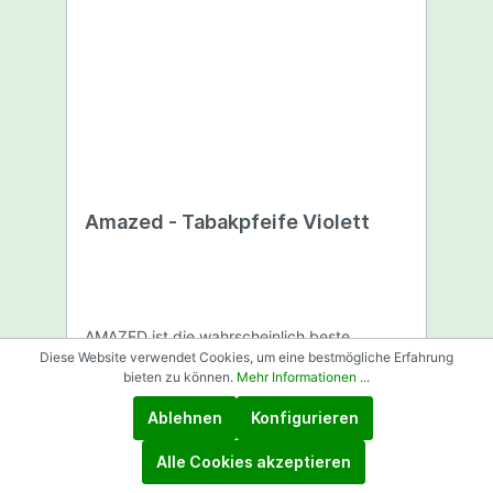
Amazed - Tabakpfeife Violett
AMAZED ist die wahrscheinlich beste
Aluminiumpurpfeife weltweit! Die AMAZED
Diese Website verwendet Cookies, um eine bestmögliche Erfahrung
verbirgt im Inneren ein spezielles Rauch-
bieten zu können.
Mehr Informationen ...
und Kühlsystem. Dieses macht es möglich,
dass der Weg des Rauchs 32cm beträgt.
Ablehnen
Konfigurieren
Dadurch werden große Mengen Teerstoffe
ausgefiltert und der Rauch abgekühlt.
Alle Cookies akzeptieren
Länge: 8,2cm Farbe: Violett Verpackt in