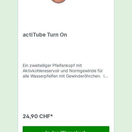
actiTube Turn On
Ein zweiteiliger Pfeifenkopf mit
Aktivkohlereservoir und Normgewinde für
alle Wasserpfeifen mit Gewinderöhrchen. Im
unteren Teil des Turn On Köpfchens befindet
sich die lose Aktivkohle, die optimale
Rauchfiltration und damit sanften
Rauchgenuss gewährleistet. Eine Füllung mit
Aktivkohle reicht für ca. 20 Durchgänge.
Zur Herstellung von Actitube Pfeifen und
Pfeifenköpfen werden ausschließlich
24,90 CHF*
hochwertige Hölzer verwendet. Masse: Höhe
ca.4cm Breite ca.3cm inkl. 1Beutel
Aktivkohle