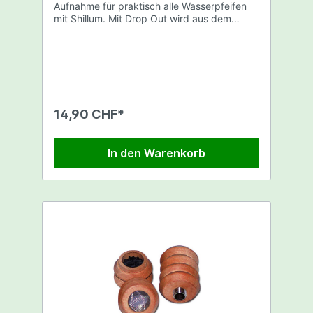
Aufnahme für praktisch alle Wasserpfeifen
mit Shillum. Mit Drop Out wird aus dem
Brennraum des Chillums ein
Aktivkohlereservoir. Ein Silikonring sorgt für
Dichtung und besseren Halt. Masse: Höhe
ca.2.5cm Breite ca.3cm Inklusiv 1 Beutel
Aktivkohle ACHTUNG: Lieferung Ohne
Glasadapter.
14,90 CHF*
In den Warenkorb