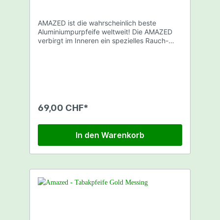
AMAZED ist die wahrscheinlich beste
Aluminiumpurpfeife weltweit! Die AMAZED
verbirgt im Inneren ein spezielles Rauch-
und Kühlsystem. Dieses macht es möglich,
dass der Weg des Rauchs 32cm beträgt.
Dadurch werden große Mengen Teerstoffe
ausgefiltert und der Rauch abgekühlt.
Länge: 8,2cm Farbe: Blau Verpackt in
Kunststoffdose mit Hologramm Siegel.
69,00 CHF*
In den Warenkorb