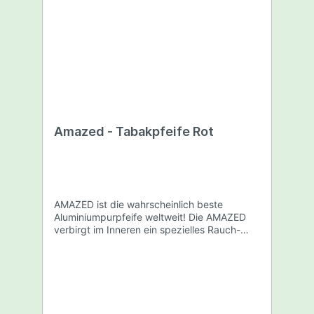
Amazed - Tabakpfeife Rot
AMAZED ist die wahrscheinlich beste
Aluminiumpurpfeife weltweit! Die AMAZED
verbirgt im Inneren ein spezielles Rauch-
und Kühlsystem. Dieses macht es möglich,
dass der Weg des Rauchs 32cm beträgt.
Dadurch werden große Mengen Teerstoffe
ausgefiltert und der Rauch abgekühlt.
Länge: 8,2cm Farbe: Rot Verpackt in
Kunststoffdose mit Hologramm Siegel.