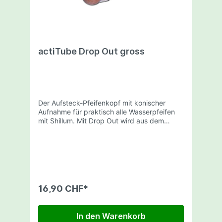
actiTube Drop Out gross
Der Aufsteck-Pfeifenkopf mit konischer
Aufnahme für praktisch alle Wasserpfeifen
mit Shillum. Mit Drop Out wird aus dem
Brennraum des Chillums ein
Aktivkohlereservoir. Ein Silikonring sorgt für
Dichtung und besseren Halt. Masse: Höhe
ca.2.5cm Breite ca.3.5cm Inklusiv 1
Beutel Aktivkohle ACHTUNG: Lieferung
Ohne Glasadapter.
16,90 CHF*
In den Warenkorb