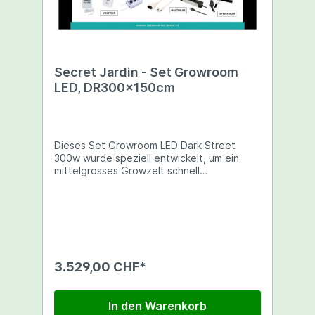
Secret Jardin - Set Growroom
LED, DR300x150cm
Dieses Set Growroom LED Dark Street
300w wurde speziell entwickelt, um ein
mittelgrosses Growzelt schnell
auszustatten. Es besteht aus einem 4.45
m2 Secret Jardin Zelt und einer Ausrüstung
für Beleuchtung und Belüftung. Das All-in-
One-Set, das wir Ihnen anbieten, wurde so
konzipiert, dass Sie Ihren ersten Anbauen
mit bewährten Produkten starten können,
ohne sich um die Kompatibilität des
3.529,00 CHF*
Materials kümmern zu müssen, und dabei
von einer guten Preis-Leistungsspanne
(10% des Artikelpreises) profitieren
In den Warenkorb
können. Material : Die komplett