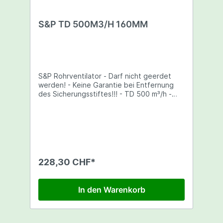
S&P TD 500M3/H 160MM
S&P Rohrventilator - Darf nicht geerdet
werden! - Keine Garantie bei Entfernung
des Sicherungsstiftes!!! - TD 500 m³/h -
160 mm Rohr - Leistung: 35/16 W -
Stromstärke: 0,16/0,10 A - Maße:
175x160x250mm - 2
Geschwindigkeitsstufen - Komplett mit
Montage-Konsole - Halbradiale Bauweise -
Asynchrone Kondensatormotoren aus
Aluminiumspritzguss - Anschlussspannung
228,30 CHF*
230 V, 50 Hz - Schaltbild im Gehäusedeckel
In den Warenkorb