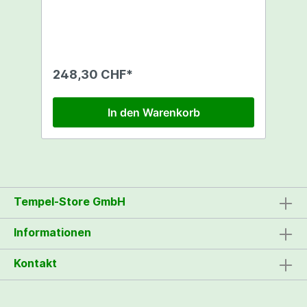
Stromstärke: 0,16/0,10 A - Maße:
175x160x250mm - 2
Geschwindigkeitsstufen - Komplett mit
Montage-Konsole - Halbradiale Bauweise -
Asynchrone Kondensatormotoren aus
Aluminiumspritzguss - Anschlussspannung
248,30 CHF*
230 V, 50 Hz - Schaltbild im Gehäusedeckel
In den Warenkorb
Tempel-Store GmbH
Informationen
Kontakt