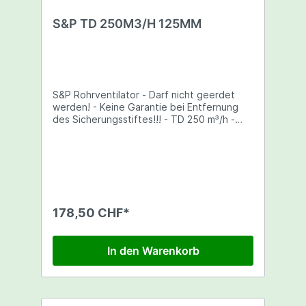
dB(A)(Gehäuseabstrahlung) <
S&P TD 250M3/H 125MM
S&P Rohrventilator - Darf nicht geerdet
werden! - Keine Garantie bei Entfernung
des Sicherungsstiftes!!! - TD 250 m³/h -
125 mm Rohr - Leistung: 35/16 W -
Stromstärke: 0,16/0,10 A - Maße:
175x160x250mm - 2
Geschwindigkeitsstufen - Komplett mit
Montage-Konsole - Halbradiale Bauweise -
Asynchrone Kondensatormotoren aus
Aluminiumspritzguss - Anschlussspannung
178,50 CHF*
230 V, 50 Hz - Schaltbild im Gehäusedeckel
In den Warenkorb