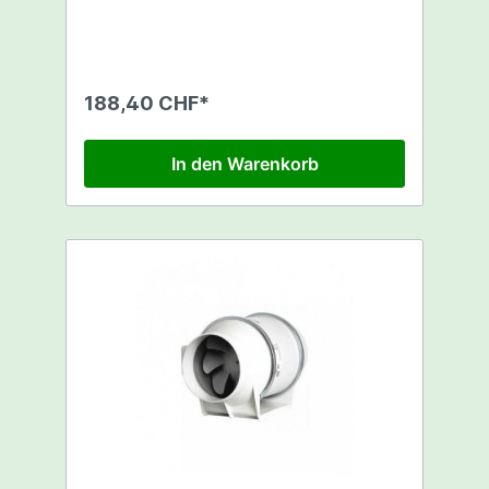
175x160x250mm - 2
Geschwindigkeitsstufen - Komplett mit
Montage-Konsole - Halbradiale Bauweise -
Asynchrone Kondensatormotoren aus
Aluminiumspritzguss - Anschlussspannung
188,40 CHF*
230 V, 50 Hz - Schaltbild im Gehäusedeckel
In den Warenkorb