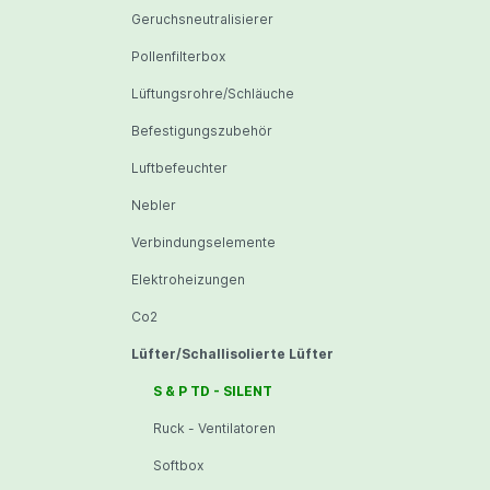
Geruchsneutralisierer
Pollenfilterbox
Lüftungsrohre/Schläuche
Befestigungszubehör
Luftbefeuchter
Nebler
Verbindungselemente
Elektroheizungen
Co2
Lüfter/Schallisolierte Lüfter
S & P TD - SILENT
Ruck - Ventilatoren
Softbox