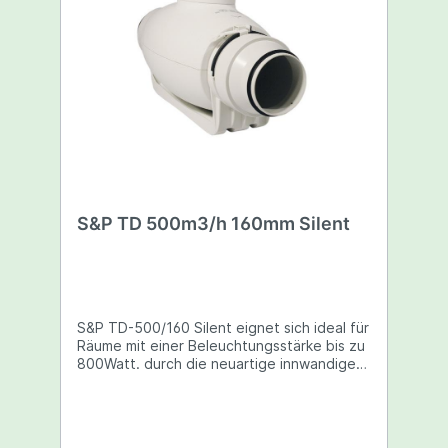
S&P TD 500m3/h 160mm Silent
S&P TD-500/160 Silent eignet sich ideal für
Räume mit einer Beleuchtungsstärke bis zu
800Watt. durch die neuartige innwandige
Schallisolierung sind dieser Rohrventilator
extrem laufleise und geräuschearm. S&P,
einer der international führenden
Ventilatoren-Hersteller, präsentiert die