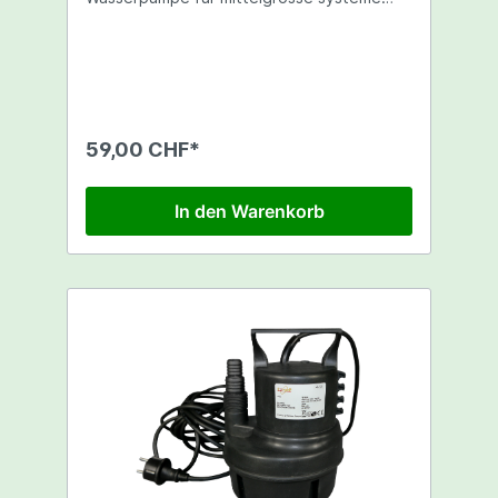
oder NFT Systeme. Prodac produziert in
Italien mit einer sehr guten Qualität zu
einem sehr fairen Preis! Aquariumpumpe
1200L/h Der Durchfluss kann reguliert
werden. Förderhöhe 130cm 15 Watt 16mm
Anschluss
59,00 CHF*
In den Warenkorb