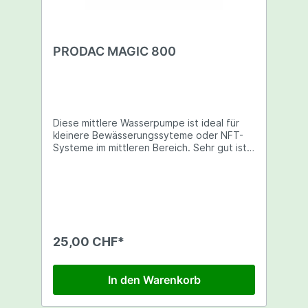
PRODAC MAGIC 800
Diese mittlere Wasserpumpe ist ideal für
kleinere Bewässerungssyteme oder NFT-
Systeme im mittleren Bereich. Sehr gut ist
sie auch als Umwälzpumpe für kleinere
Wasserfässer. Prodac produziert in Italien
eine sehr gute Qualität zu einem
annehmbaren Preis! Aquariumpumpe für
300-800l./h Förderhöhe 130cm 16 Watt
13mm Anschluss
25,00 CHF*
In den Warenkorb