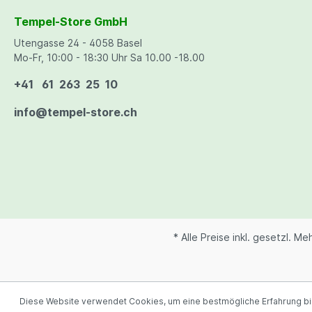
darauf
Laborzubehör
versic
Tempel-Store GmbH
alle e
einem z
Utengasse 24 - 4058 Basel
Pflanzenschutz
Samen 
anges
Mo-Fr, 10:00 - 18:30 Uhr Sa 10.00 -18.00
Bitte 
Saatg
Instal
+41 61 263 25 10
Besti
Taba
Eidg.St
info@tempel-store.ch
Mini
* Alle Preise inkl. gesetzl. M
Diese Website verwendet Cookies, um eine bestmögliche Erfahrung b