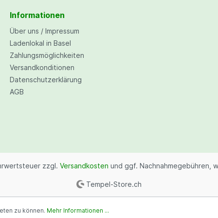
 hinweisen, dass aus
herungstechnischen Gründen
Informationen
lektrischen Anschlüsse von
ertifizierten Elektriker
Shop
Über uns / Impressum
chlossen werden müssen!
Ladenlokal in Basel
Beachten Sie bei elektrischen
ut Raritäten
lationen die Gesetzlichen
Zahlungsmöglichkeiten
mmungen des
k Samen
Versandkonditionen
arkstrominspektorates. Info
-Samen-Gewächshaus-Kit
unter www.esti.admin.ch
Datenschutzerklärung
AGB
ehrwertsteuer zzgl.
Versandkosten
und ggf. Nachnahmegebühren, w
Tempel-Store.ch
ieten zu können.
Mehr Informationen ...