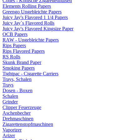
Cones - Konische Zigarettenhülsen
Elements Rolling Papers
Greengo Ungebleichte Papers
Juicy Jay's Flavored 1 1/4 Papers
Juicy Jay`s Flavored Rolls
Juicy Jay's Flavored Kingsize Paper
OCB Papers
RAW - Ungebleichte Papers
Rips Papers
Rips Flavored Papers
RS Rolls
Skunk Brand Paper
Smoking Papers
Tightpac - Cigarette Carriers
Trays, Schalen
Trays
Dosen - Boxen
Schalen
Grinder
Clipper Feuerzeuge
Aschenbecher
Drehmaschinen
Zigarettenstopfmaschinen
Vaporizer
Arizer