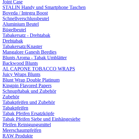
Joint Case
STALIN Handy und Smartphone Taschen
Boveda / Integra Boost
Schnellverschlussbeutel
Aluminium Beutel
Bügelbeutel
Tabakersatz - Drehtabak
Drehtabak
Tabakersatz/Knaster
Mangalore Ganesh Beedies
Blunts Aroma - Tabak Umblätter
Backwood Blunts
AL CAPONE TOBACCO WRAPS
Juicy Wraps Blunts
Blunt Wrap Double Platinum
Kingpin Flavored Papers
Schnupftabak und Zubehör
Zubehör
Tabakpfeifen und Zubehör
Tabakpfeifen
Tabak Pfeifen Ersatzköpfe
Tabak Pfeifen Siebe und Einhängesiebe
Pfeifen Reinigungsmittel
Meerschaumpfeifen
RAW Produkte