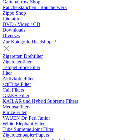
Garten/Grow Shop
Räucherstäbchen - Räucherwerk
Zippo Shop
Literatur
DVD / Video / CD
Downloads
Diverses
Zur Kategorie Headshop
Zigaretten Drehfilter
Zigarettenfilter
Tempel Store Filter
Jilter
Aktivkohlefilter
actiTube Filter
Cali Filters
GIZEH Filter
KAILAR und Hybrid Supreme Filters
MedusaFilters
Purize Filter
VAUEN Dr. Perl Junior
White Elephant Filter
Tube Supreme Joint Filter
Zigarettenpapier/Papers