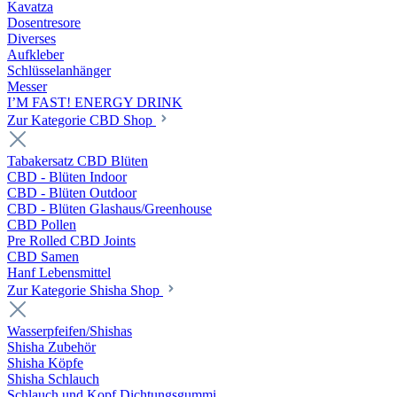
Kavatza
Dosentresore
Diverses
Aufkleber
Schlüsselanhänger
Messer
I’M FAST! ENERGY DRINK
Zur Kategorie CBD Shop
Tabakersatz CBD Blüten
CBD - Blüten Indoor
CBD - Blüten Outdoor
CBD - Blüten Glashaus/Greenhouse
CBD Pollen
Pre Rolled CBD Joints
CBD Samen
Hanf Lebensmittel
Zur Kategorie Shisha Shop
Wasserpfeifen/Shishas
Shisha Zubehör
Shisha Köpfe
Shisha Schlauch
Schlauch und Kopf Dichtungsgummi