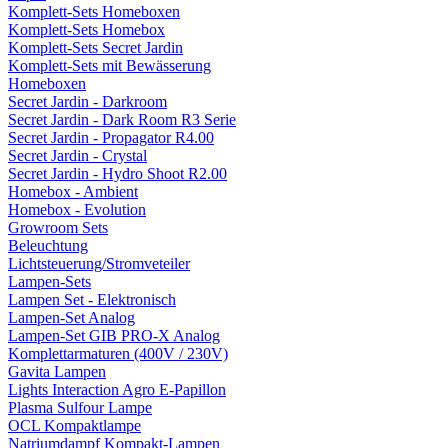
Komplett-Sets Homeboxen
Komplett-Sets Homebox
Komplett-Sets Secret Jardin
Komplett-Sets mit Bewässerung
Homeboxen
Secret Jardin - Darkroom
Secret Jardin - Dark Room R3 Serie
Secret Jardin - Propagator R4.00
Secret Jardin - Crystal
Secret Jardin - Hydro Shoot R2.00
Homebox - Ambient
Homebox - Evolution
Growroom Sets
Beleuchtung
Lichtsteuerung/Stromveteiler
Lampen-Sets
Lampen Set - Elektronisch
Lampen-Set Analog
Lampen-Set GIB PRO-X Analog
Komplettarmaturen (400V / 230V)
Gavita Lampen
Lights Interaction Agro E-Papillon
Plasma Sulfour Lampe
OCL Kompaktlampe
Natriumdampf Kompakt-Lampen