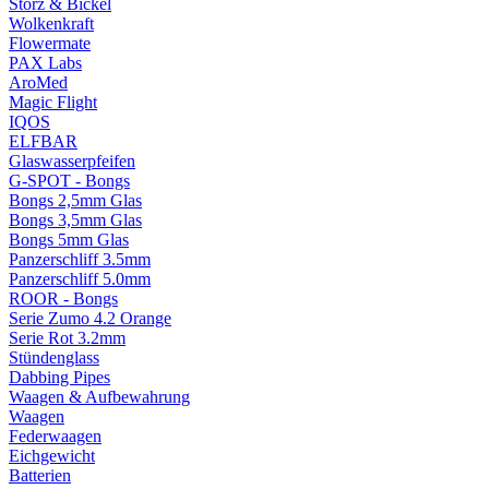
Storz & Bickel
Wolkenkraft
Flowermate
PAX Labs
AroMed
Magic Flight
IQOS
ELFBAR
Glaswasserpfeifen
G-SPOT - Bongs
Bongs 2,5mm Glas
Bongs 3,5mm Glas
Bongs 5mm Glas
Panzerschliff 3.5mm
Panzerschliff 5.0mm
ROOR - Bongs
Serie Zumo 4.2 Orange
Serie Rot 3.2mm
Stündenglass
Dabbing Pipes
Waagen & Aufbewahrung
Waagen
Federwaagen
Eichgewicht
Batterien