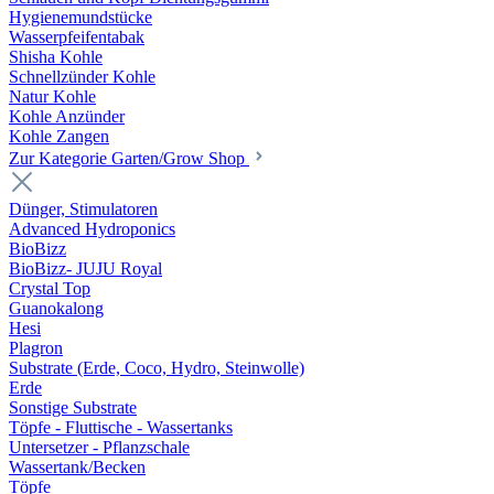
Hygienemundstücke
Wasserpfeifentabak
Shisha Kohle
Schnellzünder Kohle
Natur Kohle
Kohle Anzünder
Kohle Zangen
Zur Kategorie Garten/Grow Shop
Dünger, Stimulatoren
Advanced Hydroponics
BioBizz
BioBizz- JUJU Royal
Crystal Top
Guanokalong
Hesi
Plagron
Substrate (Erde, Coco, Hydro, Steinwolle)
Erde
Sonstige Substrate
Töpfe - Fluttische - Wassertanks
Untersetzer - Pflanzschale
Wassertank/Becken
Töpfe