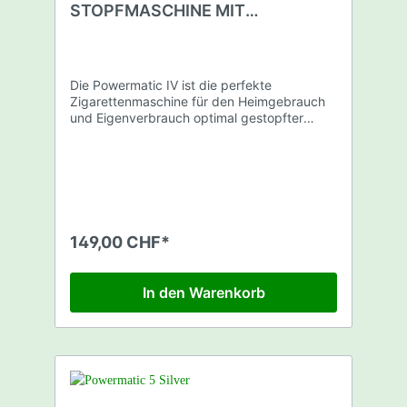
STOPFMASCHINE MIT
EINFÜLLTRICHTER
Die Powermatic IV ist die perfekte
Zigarettenmaschine für den Heimgebrauch
und Eigenverbrauch optimal gestopfter
Zigaretten. Sie misst 16x12 cm auf 6 cm
Höhe (bzw. 11 cm mit dem auf-/absetzbaren
Tabaktrichter) und wiegt insgesamt 1,29 kg.
LIEFERUMFANG 1 x Powermatic IV 1 x
Bürste 1x Pinsel 1x Kunststoffstab 1x
Aufladekabel
149,00 CHF*
In den Warenkorb