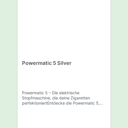
Powermatic 5 Silver
Powermatic 5 – Die elektrische
Stopfmaschine, die deine Zigaretten
perfektioniertEntdecke die Powermatic 5,
eine Spitzenklasse Stopfmaschine, die nicht
nur durch ihre Effizienz, sondern auch durch
ihre benutzerfreundliche Technologie
überzeugt. Diese Maschine ist der Inbegriff