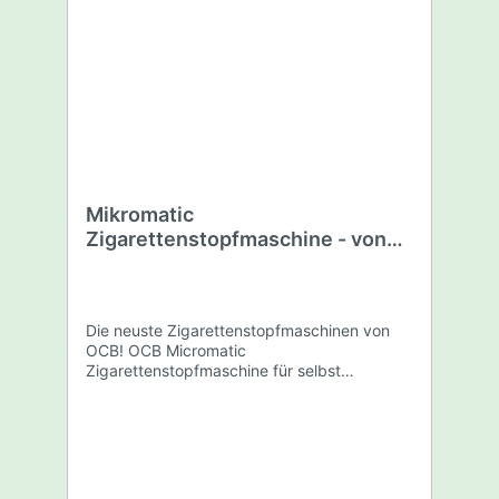
Mikromatic
Zigarettenstopfmaschine - von
OCB
Die neuste Zigarettenstopfmaschinen von
OCB! OCB Micromatic
Zigarettenstopfmaschine für selbst
produzierte Filterzigaretten Die funktionelle
OCB Micromatic Zigarettenstopfmaschine
mit Hebel aus hochwertigem Metall in der
eleganten Farbe silber glänzend eignet sich
ideal für die Eigenproduktion von
Filterzigaretten unter Verwendung von losem