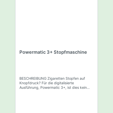
60% an Kosten gegenüber normalen
Zigaretten spart man keine Ersatzteile
benötigt (z. B. Ersatzspirale) man am Ende
vom Jahr noch Geld für den Urlaub übrig hat
und es Spass macht. Für Einstiger und Profis
geeignet. Einfach ausprobieren und
zufrieden sein. Die Maschine ist ca. 1,2 kg
schwer und 10,5 x 10,5 x 15 cm groß und
hat einen 230 V Stromanschluss.
Powermatic 3+ Stopfmaschine
BESCHREIBUNG Zigaretten Stopfen auf
Knopfdruck? Für die digitalisierte
Ausführung, Powermatic 3+, ist dies kein
Problem. Der Trichter der Stopfmaschine
hat ein Volumen um etwa 30 Zigaretten zu
stopfen. Selbst die Bedienung ist ein
Kinderspiel. Einfach den Lieblings Tabak in
den Trichter geben, die Zigarettenhülse auf