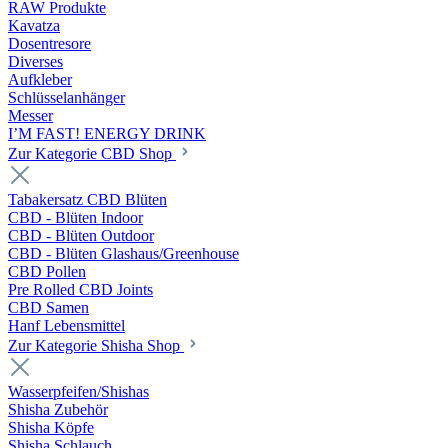
RAW Produkte
Kavatza
Dosentresore
Diverses
Aufkleber
Schlüsselanhänger
Messer
I’M FAST! ENERGY DRINK
Zur Kategorie CBD Shop
Tabakersatz CBD Blüten
CBD - Blüten Indoor
CBD - Blüten Outdoor
CBD - Blüten Glashaus/Greenhouse
CBD Pollen
Pre Rolled CBD Joints
CBD Samen
Hanf Lebensmittel
Zur Kategorie Shisha Shop
Wasserpfeifen/Shishas
Shisha Zubehör
Shisha Köpfe
Shisha Schlauch