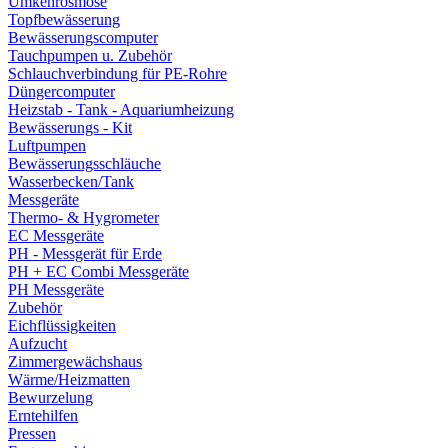
Umkehrosmose
Topfbewässerung
Bewässerungscomputer
Tauchpumpen u. Zubehör
Schlauchverbindung für PE-Rohre
Düngercomputer
Heizstab - Tank - Aquariumheizung
Bewässerungs - Kit
Luftpumpen
Bewässerungsschläuche
Wasserbecken/Tank
Messgeräte
Thermo- & Hygrometer
EC Messgeräte
PH - Messgerät für Erde
PH + EC Combi Messgeräte
PH Messgeräte
Zubehör
Eichflüssigkeiten
Aufzucht
Zimmergewächshaus
Wärme/Heizmatten
Bewurzelung
Erntehilfen
Pressen