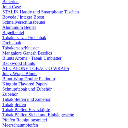
Batterien
Joint Case
STALIN Handy und Smartphone Taschen
Boveda / Integra Boost
Schnellverschlussbeutel
Aluminium Beutel
Bügelbeutel
Tabakersatz - Drehtabak
Drehtabak
Tabakersatz/Knaster
Mangalore Ganesh Beedies
Blunts Aroma - Tabak Umblätter
Backwood Blunts
AL CAPONE TOBACCO WRAPS
Juicy Wraps Blunts
Blunt Wrap Double Platinum
Kingpin Flavored Papers
Schnupftabak und Zubehör
Zubehör
Tabakpfeifen und Zubehör
Tabakpfeifen
Tabak Pfeifen Ersatzköpfe
Tabak Pfeifen Siebe und Einhängesiebe
Pfeifen Reinigungsmittel
Meerschaumpfeifen