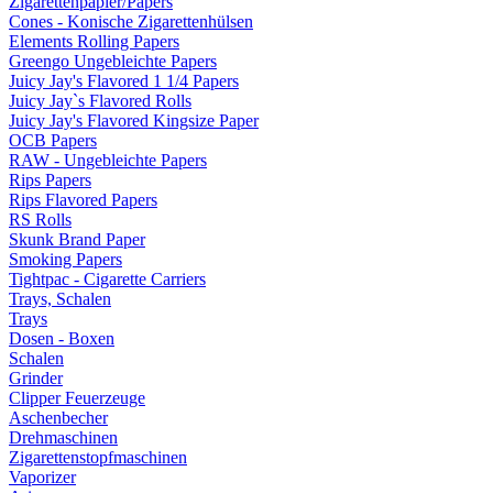
Zigarettenpapier/Papers
Cones - Konische Zigarettenhülsen
Elements Rolling Papers
Greengo Ungebleichte Papers
Juicy Jay's Flavored 1 1/4 Papers
Juicy Jay`s Flavored Rolls
Juicy Jay's Flavored Kingsize Paper
OCB Papers
RAW - Ungebleichte Papers
Rips Papers
Rips Flavored Papers
RS Rolls
Skunk Brand Paper
Smoking Papers
Tightpac - Cigarette Carriers
Trays, Schalen
Trays
Dosen - Boxen
Schalen
Grinder
Clipper Feuerzeuge
Aschenbecher
Drehmaschinen
Zigarettenstopfmaschinen
Vaporizer