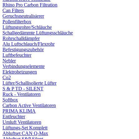
Rhino Pro Carbon Filtration
Can Filters
Geruchsneutralisierer
Pollenfilterbox
Lüftungsrohre/Schläuche
Schallgedämmte Lüftungsschläuche
Rohrschalldämpfer
Alu Luftschlauch/Flexrohr
Befestigungszubehör
Luftbefeuchter
Nebler
Verbindungselemente
Elektroheizungen
Co2
Lüfter/Schallisolierte Lüfter
S & P TD - SILENT
Ruck - Ventilatoren
Softbox
Carbon Active Ventilatoren
PRIMA KLIMA
Entfeuchter
Umluft Ventilatoren
Lüftungs-Set Komplett
Abluftset CAN Q-Max
Abluftset S&P Silent