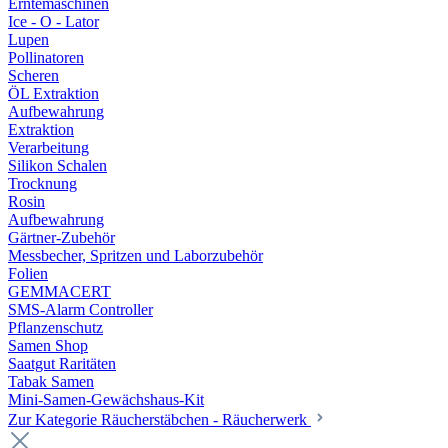
Erntemaschinen
Ice - O - Lator
Lupen
Pollinatoren
Scheren
ÖL Extraktion
Aufbewahrung
Extraktion
Verarbeitung
Silikon Schalen
Trocknung
Rosin
Aufbewahrung
Gärtner-Zubehör
Messbecher, Spritzen und Laborzubehör
Folien
GEMMACERT
SMS-Alarm Controller
Pflanzenschutz
Samen Shop
Saatgut Raritäten
Tabak Samen
Mini-Samen-Gewächshaus-Kit
Zur Kategorie Räucherstäbchen - Räucherwerk