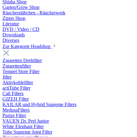
Shisha Shop
Garten/Grow Shop
Räucherstäbchen - Räucherwerk
Zippo Shop
Literatur
DVD / Video / CD
Downloads
Diverses
Zur Kategorie Headshop
Zigaretten Drehfilter
Zigarettenfilter
Tempel Store Filter
Jilter
Aktivkohlefilter
actiTube Filter
Cali Filters
GIZEH Filter
KAILAR und Hybrid Supreme Filters
MedusaFilters
Purize Filter
VAUEN Dr. Perl Junior
White Elephant Filter
Tube Supreme Joint Filter