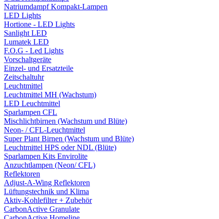
Natriumdampf Kompakt-Lampen
LED Lights
Hortione - LED Lights
Sanlight LED
Lumatek LED
F.O.G - Led Lights
Vorschaltgeräte
Einzel- und Ersatzteile
Zeitschaltuhr
Leuchtmittel
Leuchtmittel MH (Wachstum)
LED Leuchtmittel
Sparlampen CFL
Mischlichtbirnen (Wachstum und Blüte)
Neon- / CFL-Leuchtmittel
Super Plant Birnen (Wachstum und Blüte)
Leuchtmittel HPS oder NDL (Blüte)
Sparlampen Kits Envirolite
Anzuchtlampen (Neon/ CFL)
Reflektoren
Adjust-A-Wing Reflektoren
Lüftungstechnik und Klima
Aktiv-Kohlefilter + Zubehör
CarbonActive Granulate
CarbonActive Homeline