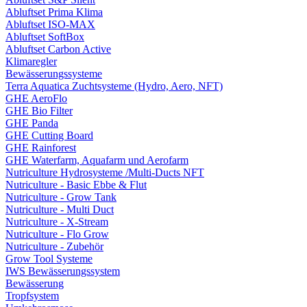
Abluftset Prima Klima
Abluftset ISO-MAX
Abluftset SoftBox
Abluftset Carbon Active
Klimaregler
Bewässerungssysteme
Terra Aquatica Zuchtsysteme (Hydro, Aero, NFT)
GHE AeroFlo
GHE Bio Filter
GHE Panda
GHE Cutting Board
GHE Rainforest
GHE Waterfarm, Aquafarm und Aerofarm
Nutriculture Hydrosysteme /Multi-Ducts NFT
Nutriculture - Basic Ebbe & Flut
Nutriculture - Grow Tank
Nutriculture - Multi Duct
Nutriculture - X-Stream
Nutriculture - Flo Grow
Nutriculture - Zubehör
Grow Tool Systeme
IWS Bewässerungssystem
Bewässerung
Tropfsystem