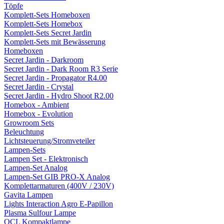
Töpfe
Komplett-Sets Homeboxen
Komplett-Sets Homebox
Komplett-Sets Secret Jardin
Komplett-Sets mit Bewässerung
Homeboxen
Secret Jardin - Darkroom
Secret Jardin - Dark Room R3 Serie
Secret Jardin - Propagator R4.00
Secret Jardin - Crystal
Secret Jardin - Hydro Shoot R2.00
Homebox - Ambient
Homebox - Evolution
Growroom Sets
Beleuchtung
Lichtsteuerung/Stromveteiler
Lampen-Sets
Lampen Set - Elektronisch
Lampen-Set Analog
Lampen-Set GIB PRO-X Analog
Komplettarmaturen (400V / 230V)
Gavita Lampen
Lights Interaction Agro E-Papillon
Plasma Sulfour Lampe
OCL Kompaktlampe