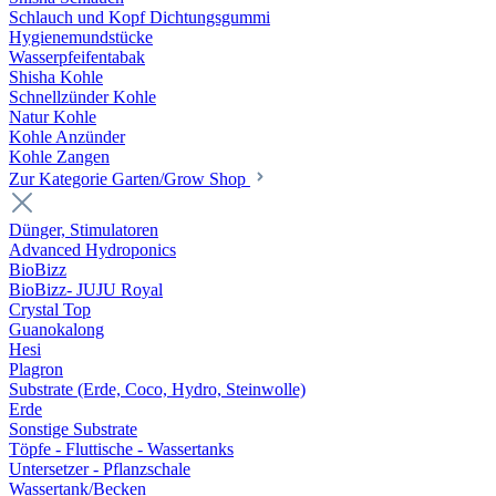
Schlauch und Kopf Dichtungsgummi
Hygienemundstücke
Wasserpfeifentabak
Shisha Kohle
Schnellzünder Kohle
Natur Kohle
Kohle Anzünder
Kohle Zangen
Zur Kategorie Garten/Grow Shop
Dünger, Stimulatoren
Advanced Hydroponics
BioBizz
BioBizz- JUJU Royal
Crystal Top
Guanokalong
Hesi
Plagron
Substrate (Erde, Coco, Hydro, Steinwolle)
Erde
Sonstige Substrate
Töpfe - Fluttische - Wassertanks
Untersetzer - Pflanzschale
Wassertank/Becken