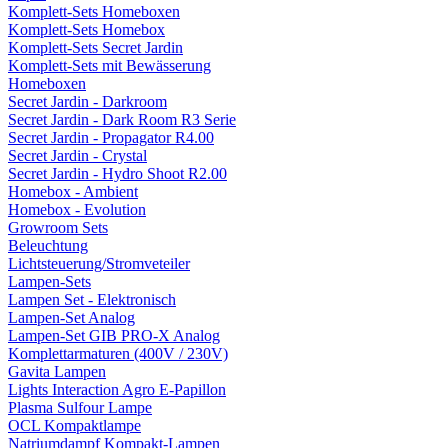
Komplett-Sets Homeboxen
Komplett-Sets Homebox
Komplett-Sets Secret Jardin
Komplett-Sets mit Bewässerung
Homeboxen
Secret Jardin - Darkroom
Secret Jardin - Dark Room R3 Serie
Secret Jardin - Propagator R4.00
Secret Jardin - Crystal
Secret Jardin - Hydro Shoot R2.00
Homebox - Ambient
Homebox - Evolution
Growroom Sets
Beleuchtung
Lichtsteuerung/Stromveteiler
Lampen-Sets
Lampen Set - Elektronisch
Lampen-Set Analog
Lampen-Set GIB PRO-X Analog
Komplettarmaturen (400V / 230V)
Gavita Lampen
Lights Interaction Agro E-Papillon
Plasma Sulfour Lampe
OCL Kompaktlampe
Natriumdampf Kompakt-Lampen