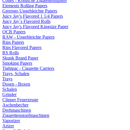
Cones - Konische Zigarettenhülsen
Elements Rolling Papers
Greengo Ungebleichte Papers
Juicy Jay's Flavored 1 1/4 Papers
Juicy Jay`s Flavored Rolls
Juicy Jay's Flavored Kingsize Paper
OCB Papers
RAW - Ungebleichte Papers
Rips Papers
Rips Flavored Papers
RS Rolls
Skunk Brand Paper
Smoking Papers
Tightpac - Cigarette Carriers
Trays, Schalen
Trays
Dosen - Boxen
Schalen
Grinder
Clipper Feuerzeuge
Aschenbecher
Drehmaschinen
Zigarettenstopfmaschinen
Vaporizer
Arizer