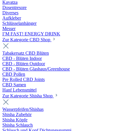
Kavatza
Dosentresore
Diverses
Aufkleber
Schlüsselanhänger
Messer
I’M FAST! ENERGY DRINK
Zur Kategorie CBD Shop
Tabakersatz CBD Blüten
CBD - Blüten Indoor
CBD - Blüten Outdoor
CBD - Blüten Glashaus/Greenhouse
CBD Pollen
Pre Rolled CBD Joints
CBD Samen
Hanf Lebensmittel
Zur Kategorie Shisha Shop
Wasserpfeifen/Shishas
Shisha Zubehör
Shisha Köpfe
Shisha Schlauch
Schlauch und Kopf Dichtungsgummi