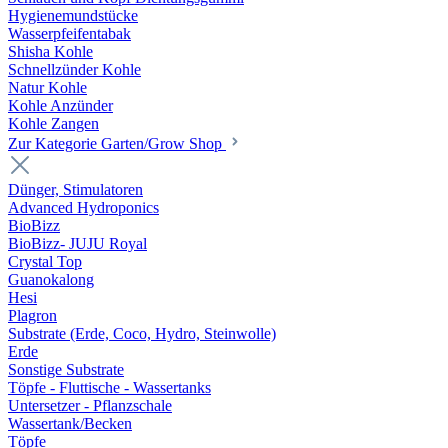
Hygienemundstücke
Wasserpfeifentabak
Shisha Kohle
Schnellzünder Kohle
Natur Kohle
Kohle Anzünder
Kohle Zangen
Zur Kategorie Garten/Grow Shop
Dünger, Stimulatoren
Advanced Hydroponics
BioBizz
BioBizz- JUJU Royal
Crystal Top
Guanokalong
Hesi
Plagron
Substrate (Erde, Coco, Hydro, Steinwolle)
Erde
Sonstige Substrate
Töpfe - Fluttische - Wassertanks
Untersetzer - Pflanzschale
Wassertank/Becken
Töpfe