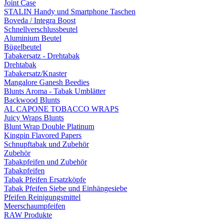
Joint Case
STALIN Handy und Smartphone Taschen
Boveda / Integra Boost
Schnellverschlussbeutel
Aluminium Beutel
Bügelbeutel
Tabakersatz - Drehtabak
Drehtabak
Tabakersatz/Knaster
Mangalore Ganesh Beedies
Blunts Aroma - Tabak Umblätter
Backwood Blunts
AL CAPONE TOBACCO WRAPS
Juicy Wraps Blunts
Blunt Wrap Double Platinum
Kingpin Flavored Papers
Schnupftabak und Zubehör
Zubehör
Tabakpfeifen und Zubehör
Tabakpfeifen
Tabak Pfeifen Ersatzköpfe
Tabak Pfeifen Siebe und Einhängesiebe
Pfeifen Reinigungsmittel
Meerschaumpfeifen
RAW Produkte