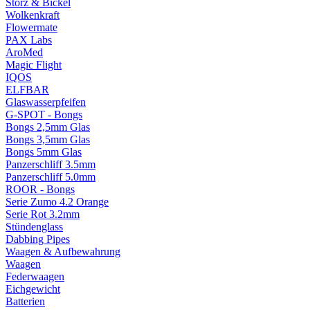
Storz & Bickel
Wolkenkraft
Flowermate
PAX Labs
AroMed
Magic Flight
IQOS
ELFBAR
Glaswasserpfeifen
G-SPOT - Bongs
Bongs 2,5mm Glas
Bongs 3,5mm Glas
Bongs 5mm Glas
Panzerschliff 3.5mm
Panzerschliff 5.0mm
ROOR - Bongs
Serie Zumo 4.2 Orange
Serie Rot 3.2mm
Stündenglass
Dabbing Pipes
Waagen & Aufbewahrung
Waagen
Federwaagen
Eichgewicht
Batterien