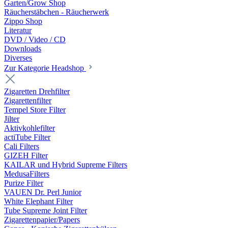
Garten/Grow Shop
Räucherstäbchen - Räucherwerk
Zippo Shop
Literatur
DVD / Video / CD
Downloads
Diverses
Zur Kategorie Headshop
Zigaretten Drehfilter
Zigarettenfilter
Tempel Store Filter
Jilter
Aktivkohlefilter
actiTube Filter
Cali Filters
GIZEH Filter
KAILAR und Hybrid Supreme Filters
MedusaFilters
Purize Filter
VAUEN Dr. Perl Junior
White Elephant Filter
Tube Supreme Joint Filter
Zigarettenpapier/Papers